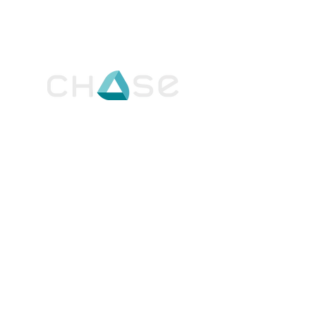
industrieller Daten und schlägt die Brücke
zwischen Theorie und Praxis, um zuverlässigere
und nachhaltigere Extrusionsprozesse zu
ermöglichen.
Headquarters:
Competence Center CHASE GmbH
Hafenstraße 47–51
Bauteil B, 3. Stock, Top B3.1
4020 Linz
Austria