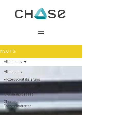
INSIGHTS
All Insights
All Insights
Prozessdigitalisierung
Prozessintensivierung
Kreislaufprozesse
Chemische
Prozessindustrie