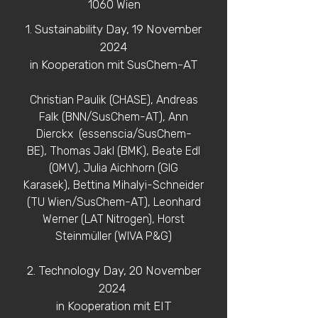
1060 Wien
1. Sustainability Day, ​19 November
2024
i
n Kooperation mit SusChem-AT
Christian Paulik (CHASE),
Andreas
Falk (BNN/SusChem-AT),
Ann
Dierckx (essenscia/SusChem-
BE),
Thomas Jakl (BMK),
Beate Edl
(OMV),
Julia Aichhorn (GIG
Karasek),
Bettina Mihalyi-Schneider
(TU Wien/SusChem-AT),
Leonhard
Werner (LAT Nitrogen),
Horst
Steinmüller (WIVA P&G)
2. Technology Day, 20 November
2024
​
in
Kooperation mit EIT