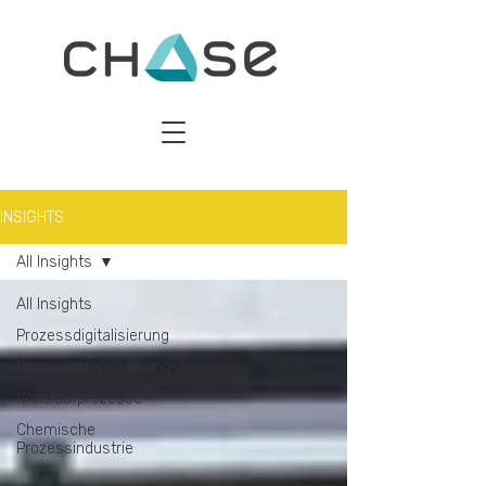
INSIGHTS
All Insights
All Insights
Prozessdigitalisierung
Prozessintensivierung
Kreislaufprozesse
Chemische
Prozessindustrie