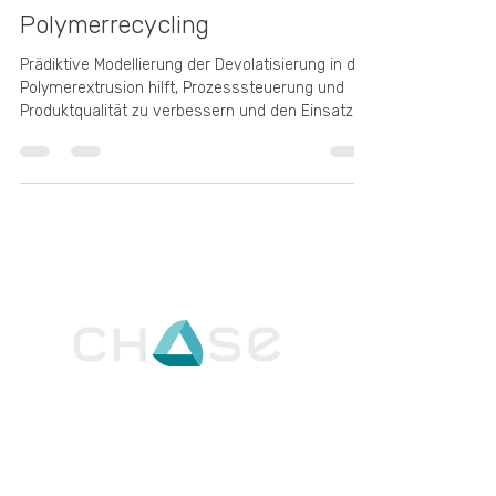
Modellen für das
Polymerrecycling
Prädiktive Modellierung der Devolatisierung in der
Polymerextrusion hilft, Prozesssteuerung und
Produktqualität zu verbessern und den Einsatz
recycelter Kunststoffe zu erhöhen. Diese Studie
vergleicht und validiert mehrere Modelle anhand
industrieller Daten und schlägt die Brücke
zwischen Theorie und Praxis, um zuverlässigere
und nachhaltigere Extrusionsprozesse zu
ermöglichen.